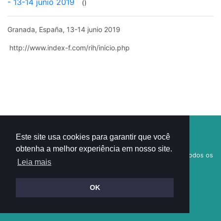
- 13-14 junio 2019
()
Granada, España, 13-14 junio 2019
http://www.index-f.com/rih/inicio.php
Visitantes:
Este site usa cookies para garantir que você
1
6
3
6
9
8
7
obtenha a melhor experiência em nosso site.
© 2018
Academia Brasileira de História da Enfermagem
- Todos os
Leia mais
direitos reservados
Desenvolvido por
Pixside
OK
Política de Cookies
|
Políticas de Privacidade