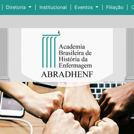
|
Diretoria
|
Institucional
|
Eventos
|
Filiação
|
C