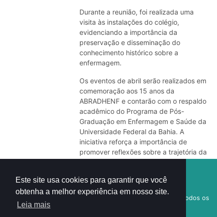
Durante a reunião, foi realizada uma
visita às instalações do colégio,
evidenciando a importância da
preservação e disseminação do
conhecimento histórico sobre a
enfermagem.
Os eventos de abril serão realizados em
comemoração aos 15 anos da
ABRADHENF e contarão com o respaldo
acadêmico do Programa de Pós-
Graduação em Enfermagem e Saúde da
Universidade Federal da Bahia. A
iniciativa reforça a importância de
promover reflexões sobre a trajetória da
enfermagem e projetar novas
Visitantes:
perspectivas para a profissão.
Este site usa cookies para garantir que você
1
6
3
4
7
2
3
obtenha a melhor experiência em nosso site.
© 2018
Academia Brasileira de História da Enfermagem
- Todos os
Leia mais
direitos reservados