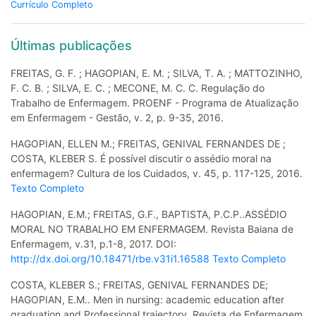
Currículo Completo
Últimas publicações
FREITAS, G. F. ; HAGOPIAN, E. M. ; SILVA, T. A. ; MATTOZINHO,
F. C. B. ; SILVA, E. C. ; MECONE, M. C. C. Regulação do
Trabalho de Enfermagem. PROENF - Programa de Atualização
em Enfermagem - Gestão, v. 2, p. 9-35, 2016.
HAGOPIAN, ELLEN M.; FREITAS, GENIVAL FERNANDES DE ;
COSTA, KLEBER S. É possível discutir o assédio moral na
enfermagem? Cultura de los Cuidados, v. 45, p. 117-125, 2016.
Texto Completo
HAGOPIAN, E.M.; FREITAS, G.F., BAPTISTA, P.C.P..ASSÉDIO
MORAL NO TRABALHO EM ENFERMAGEM. Revista Baiana de
Enfermagem, v.31, p.1-8, 2017. DOI:
http://dx.doi.org/10.18471/rbe.v31i1.16588
Texto Completo
COSTA, KLEBER S.; FREITAS, GENIVAL FERNANDES DE;
HAGOPIAN, E.M.. Men in nursing: academic education after
graduation and Professional trajectory. Revista de Enfermagem