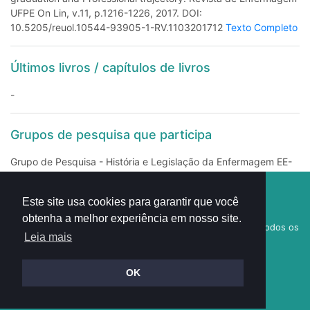
UFPE On Lin, v.11, p.1216-1226, 2017. DOI:
10.5205/reuol.10544-93905-1-RV.1103201712
Texto Completo
Últimos livros / capítulos de livros
-
Grupos de pesquisa que participa
Grupo de Pesquisa - História e Legislação da Enfermagem EE-
USP – Escola de Enfermagem – Universidade de São Paulo
Visitantes:
desde 2014
Este site usa cookies para garantir que você
1
6
3
5
7
5
1
obtenha a melhor experiência em nosso site.
© 2018
Academia Brasileira de História da Enfermagem
- Todos os
Leia mais
direitos reservados
Desenvolvido por
Pixside
OK
Política de Cookies
|
Políticas de Privacidade