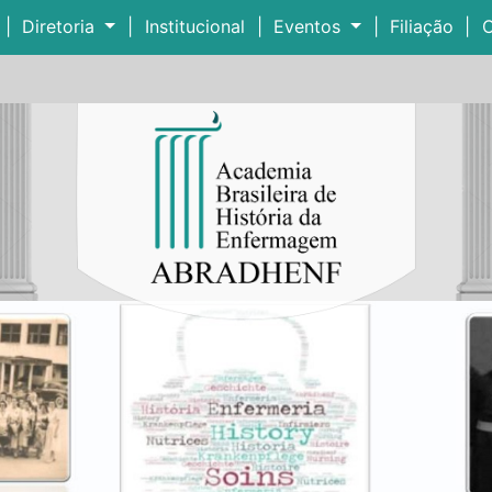
|
Diretoria
|
Institucional
|
Eventos
|
Filiação
|
C