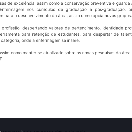
squisas de excelência, assim como a conservação preventiva e guard
a Enfermagem nos currículos de graduação e pós-graduação, 
am para o desenvolvimento da área, assim como apoia novos grupos.
 profissão, despertando valores de pertencimento, identidade prof
erramenta para retenção de estudantes, para despertar de talent
e categoria, onde a enfermagem se insere.
 assim como manter-se atualizado sobre as novas pesquisas da área 
F
8
Academia Brasileira de História da Enfermagem
- Todos os direitos res