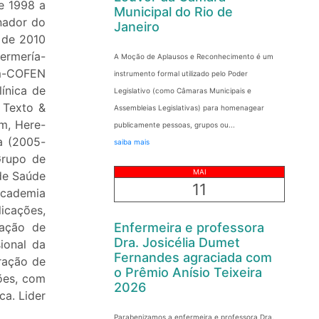
e 1998 a
Municipal do Rio de
nador do
Janeiro
 de 2010
ermería-
A Moção de Aplausos e Reconhecimento é um
em-COFEN
instrumento formal utilizado pelo Poder
ínica de
Legislativo (como Câmaras Municipais e
 Texto &
Assembleias Legislativas) para homenagear
m, Here-
publicamente pessoas, grupos ou...
a (2005-
saiba mais
Grupo de
MAI
de Saúde
11
Academia
icações,
lação de
Enfermeira e professora
Dra. Josicélia Dumet
ional da
Fernandes agraciada com
ração de
o Prêmio Anísio Teixeira
ções, com
2026
ca. Lider
Parabenizamos a enfermeira e professora Dra.