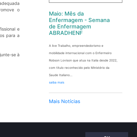
a adequada
promove o
Maio: Mês da
Enfermagem - Semana
de Enfermagem
issional e
ABRADHENF
os para a
A live Trabalho, empreendedorismo e
mobilidade internacional com o Enfermeiro
junte-se à
Robson Lovison que atua na Italia desde 2022,
com titulo reconhecido pelo Ministério da
Saude Italiano...
saiba mais
Mais Notícias
ervados