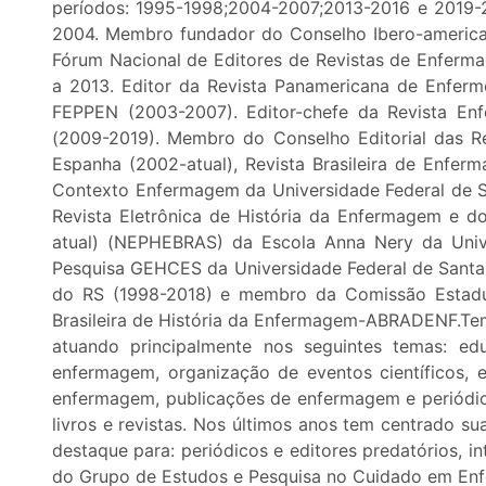
períodos: 1995-1998;2004-2007;2013-2016 e 2019-2
2004. Membro fundador do Conselho Ibero-america
Fórum Nacional de Editores de Revistas de Enfer
a 2013. Editor da Revista Panamericana de Enferm
FEPPEN (2003-2007). Editor-chefe da Revista 
(2009-2019). Membro do Conselho Editorial das Revi
Espanha (2002-atual), Revista Brasileira de Enfer
Contexto Enfermagem da Universidade Federal de S
Revista Eletrônica de História da Enfermagem e d
atual) (NEPHEBRAS) da Escola Anna Nery da Univ
Pesquisa GEHCES da Universidade Federal de Santa 
do RS (1998-2018) e membro da Comissão Estadu
Brasileira de História da Enfermagem-ABRADENF.Te
atuando principalmente nos seguintes temas: ed
enfermagem, organização de eventos científicos, 
enfermagem, publicações de enfermagem e periódico
livros e revistas. Nos últimos anos tem centrado s
destaque para: periódicos e editores predatórios, i
do Grupo de Estudos e Pesquisa no Cuidado em E