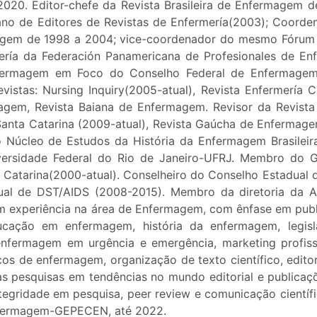
020. Editor-chefe da Revista Brasileira de Enfermagem d
no de Editores de Revistas de Enfermería(2003); Coorde
magem de 1998 a 2004; vice-coordenador do mesmo Fórum
ería da Federación Panamericana de Profesionales de Enf
Enfermagem em Foco do Conselho Federal de Enfermag
stas: Nursing Inquiry(2005-atual), Revista Enfermería Cl
magem, Revista Baiana de Enfermagem. Revisor da Revista
anta Catarina (2009-atual), Revista Gaúcha de Enfermage
o Núcleo de Estudos da História da Enfermagem Brasileir
ersidade Federal do Rio de Janeiro-UFRJ. Membro do 
Catarina(2000-atual). Conselheiro do Conselho Estadual 
al de DST/AIDS (2008-2015). Membro da diretoria da 
m experiência na área de Enfermagem, com ênfase em publ
ucação em enfermagem, história da enfermagem, legis
enfermagem em urgência e emergência, marketing profiss
s de enfermagem, organização de texto científico, edito
uas pesquisas em tendências no mundo editorial e publica
ntegridade em pesquisa, peer review e comunicação científi
nfermagem-GEPECEN, até 2022.