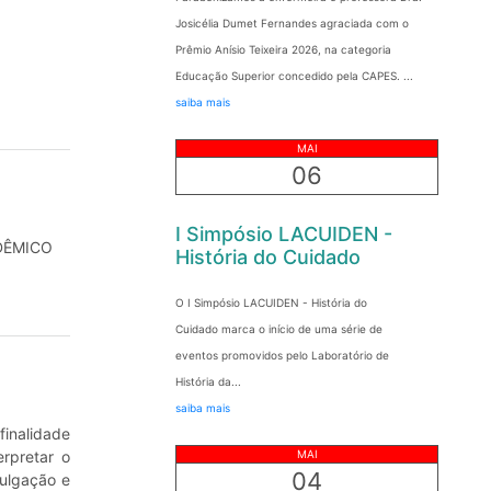
Josicélia Dumet Fernandes agraciada com o
Prêmio Anísio Teixeira 2026, na categoria
Educação Superior concedido pela CAPES. ...
saiba mais
MAI
06
I Simpósio LACUIDEN -
ADÊMICO
História do Cuidado
O I Simpósio LACUIDEN - História do
Cuidado marca o início de uma série de
eventos promovidos pelo Laboratório de
História da...
saiba mais
inalidade
rpretar o
MAI
04
vulgação e