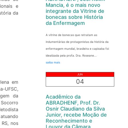
Mancia, é o mais novo
ionais e
integrante da Vitrine de
stória da
bonecas sobre História
da Enfermagem
A vitrine de bonecas que retratam as
indumentárias de protagonistas da história da
enfermagem mundial, brasileira e capixaba foi
idealizada pela profa. Dra. Roseane...
saiba mais
JUN
04
Plena em
na-UFSC,
agem da
Acadêmico da
 Socorro
ABRADHENF, Prof. Dr.
Osnir Claudiano da Silva
etodista
Junior, recebe Moção de
 atuando
Reconhecimento e
 RS, nos
Louvor da Câmara