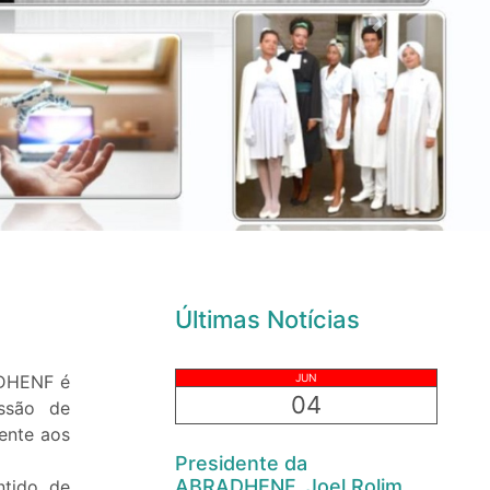
Next
Últimas Notícias
ADHENF é
JUN
04
issão de
ente aos
Presidente da
ABRADHENF, Joel Rolim
tido de